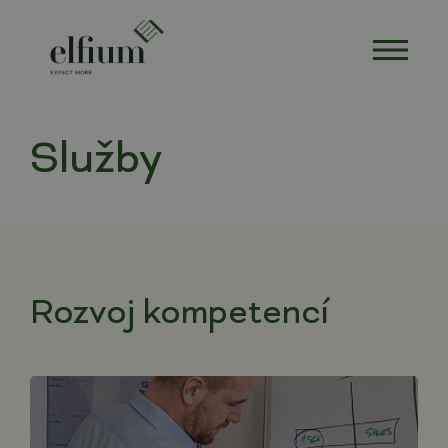
O nás
Služby
Služby
Core team
Realizované projekty
Rozvoj kompetencí