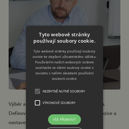
Tyto webové stránky
používají soubory cookie.
Tyto webové stránky používají soubory
cookie ke zlepšení uživatelského zážitku.
Používáním našich webových stránek
souhlasíte se všemi soubory cookie v
souladu s našimi zásadami používání
souborů cookie.
NEZBYTNĚ NUTNÉ SOUBORY
VÝKONOVÉ SOUBORY
Výběr a příprava lidí na míru dle požadavků.
Definování přesného zadání pro hledané pozice a
VŠE PŘIJMOUT
nastavení správného očekávání uchazečů.